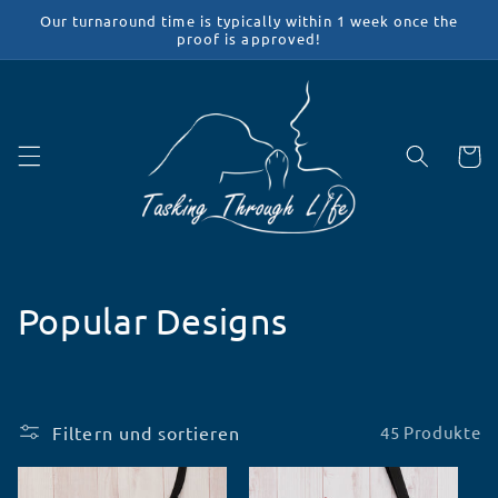
Direkt
Our turnaround time is typically within 1 week once the
zum
proof is approved!
Inhalt
Warenko
K
Popular Designs
a
t
Filtern und sortieren
45 Produkte
e
g