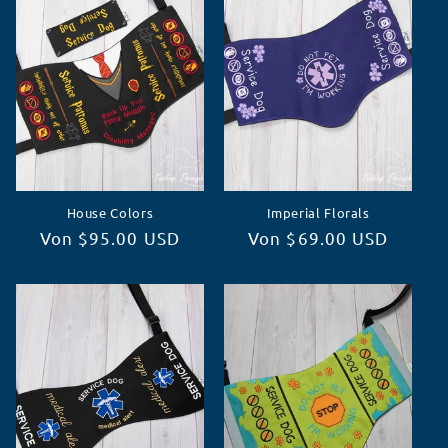
House Colors
Imperial Florals
Normaler
Von $95.00 USD
Normaler
Von $69.00 USD
Preis
Preis