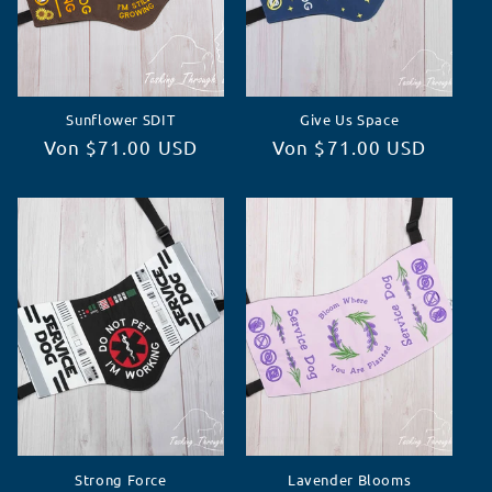
Sunflower SDIT
Give Us Space
Normaler
Von $71.00 USD
Normaler
Von $71.00 USD
Preis
Preis
Strong Force
Lavender Blooms