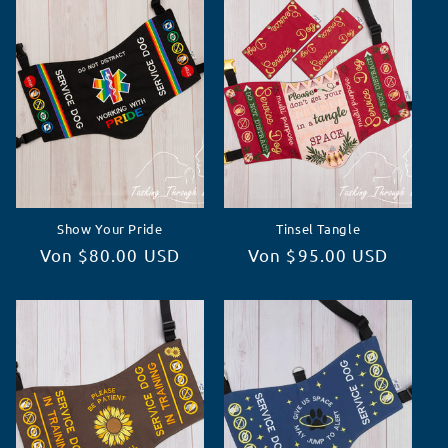
o
r
i
e
:
Show Your Pride
Tinsel Tangle
Normaler
Von $80.00 USD
Normaler
Von $95.00 USD
Preis
Preis