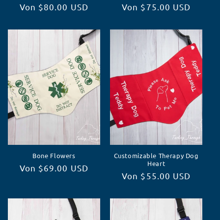
Normaler
Von $80.00 USD
Normaler
Von $75.00 USD
Preis
Preis
Bone Flowers
Customizable Therapy Dog
Heart
Normaler
Von $69.00 USD
Normaler
Von $55.00 USD
Preis
Preis