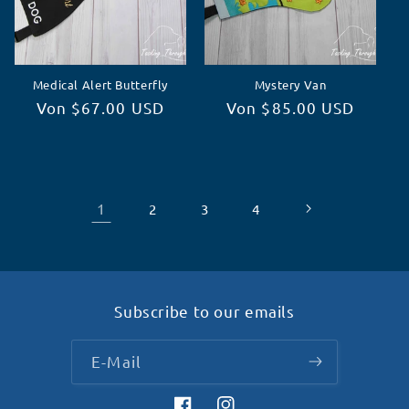
Medical Alert Butterfly
Mystery Van
Normaler
Von $67.00 USD
Normaler
Von $85.00 USD
Preis
Preis
1
2
3
4
Subscribe to our emails
E-Mail