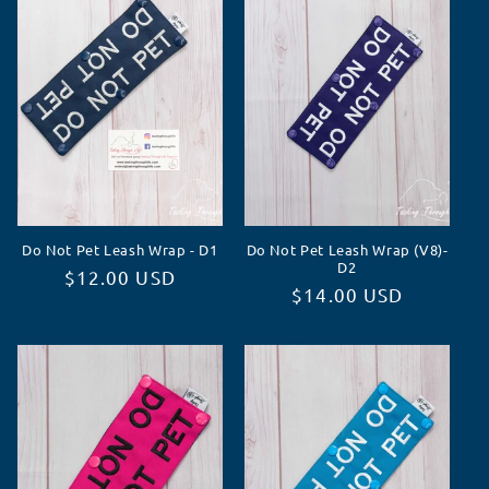
c
t
i
o
n
Do Not Pet Leash Wrap - D1
Do Not Pet Leash Wrap (V8)-
:
D2
Prix
$12.00 USD
Prix
$14.00 USD
habituel
habituel