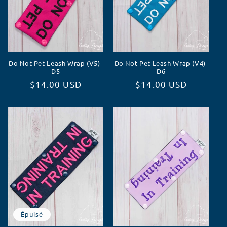
Do Not Pet Leash Wrap (V5)-
Do Not Pet Leash Wrap (V4)-
D5
D6
Prix
$14.00 USD
Prix
$14.00 USD
habituel
habituel
Épuisé