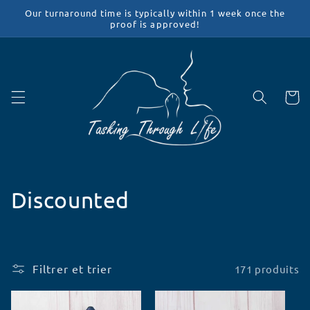
et
Our turnaround time is typically within 1 week once the
passer
proof is approved!
au
contenu
Panier
C
Discounted
o
l
Filtrer et trier
171 produits
l
e