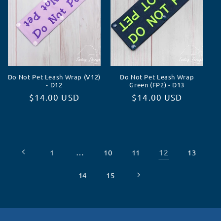
Do Not Pet Leash Wrap (V12)
Do Not Pet Leash Wrap
- D12
Green (FP2) - D13
Prix
$14.00 USD
Prix
$14.00 USD
habituel
habituel
…
12
1
10
11
13
14
15