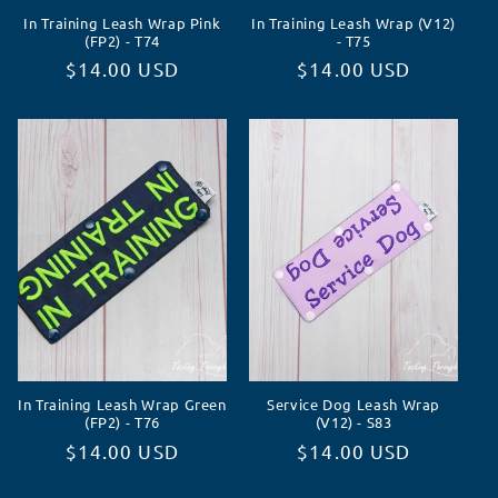
In Training Leash Wrap Pink
In Training Leash Wrap (V12)
(FP2) - T74
- T75
Prix
$14.00 USD
Prix
$14.00 USD
habituel
habituel
In Training Leash Wrap Green
Service Dog Leash Wrap
(FP2) - T76
(V12) - S83
Prix
$14.00 USD
Prix
$14.00 USD
habituel
habituel